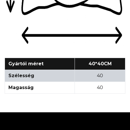
Gyártói méret
40*40CM
Szélesség
40
Magasság
40