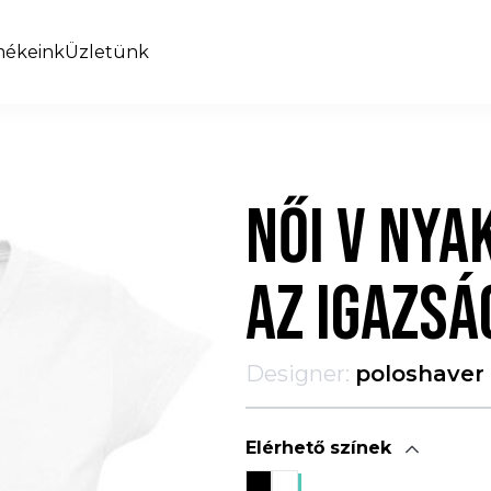
mékeink
Üzletünk
NŐI V NYA
AZ IGAZSÁ
Designer:
poloshaver
Elérhető színek