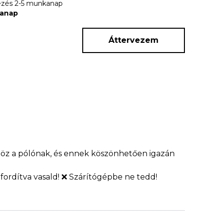
rkezés 2-5 munkanap
kanap
Áttervezem
nöz a pólónak, és ennek köszönhetően igazán
fordítva vasald! ❌ Szárítógépbe ne tedd!