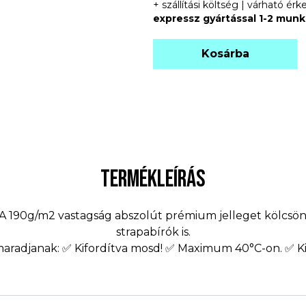
+ szállítási költség | várható é
expressz gyártással 1-2 mun
Kosárba
TERMÉKLEÍRÁS
. A 190g/m2 vastagság abszolút prémium jelleget kölcsö
strapabírók is.
 maradjanak: ✅ Kifordítva mosd! ✅ Maximum 40°C-on. ✅ Ki