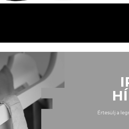
I
H
Értesülj a le