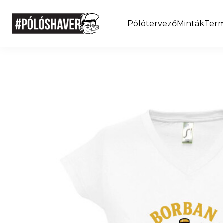
Pólótervező
Minták
Ter