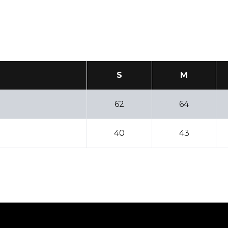
S
M
62
64
40
43