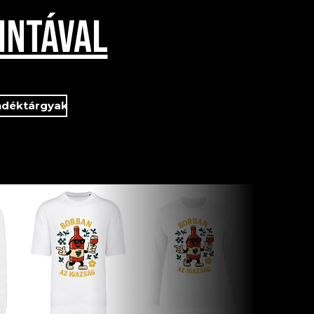
INTÁVAL
ndéktárgyak