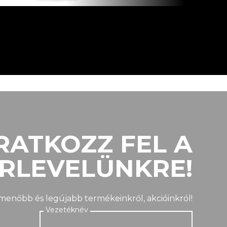
RATKOZZ FEL A
ÍRLEVELÜNKRE!
gmenőbb és legújabb termékeinkről, akcióinkról!