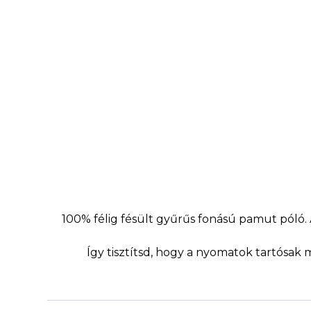
100% félig fésült gyűrűs fonású pamut póló
Így tisztítsd, hogy a nyomatok tartósak