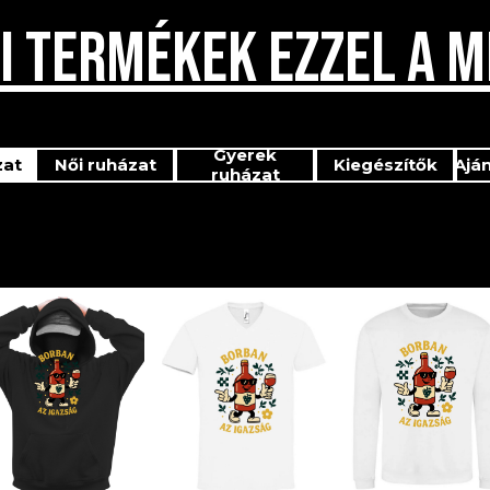
I TERMÉKEK EZZEL A M
Gyerek
zat
Női ruházat
Kiegészítők
Ajá
ruházat