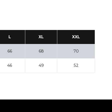
L
XL
XXL
66
68
70
46
49
52