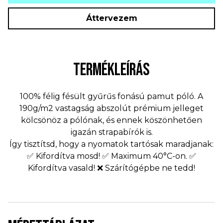
Áttervezem
TERMÉKLEÍRÁS
100% félig fésült gyűrűs fonású pamut póló. A
190g/m2 vastagság abszolút prémium jelleget
kölcsönöz a pólónak, és ennek köszönhetően
igazán strapabírók is.
Így tisztítsd, hogy a nyomatok tartósak maradjanak:
✅ Kifordítva mosd! ✅ Maximum 40°C-on. ✅
Kifordítva vasald! ❌ Szárítógépbe ne tedd!