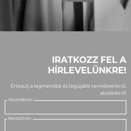
IRATKOZZ FEL A
HÍRLEVELÜNKRE!
Értesülj a legmenőbb és legújabb termékeinkről,
akcióinkról!