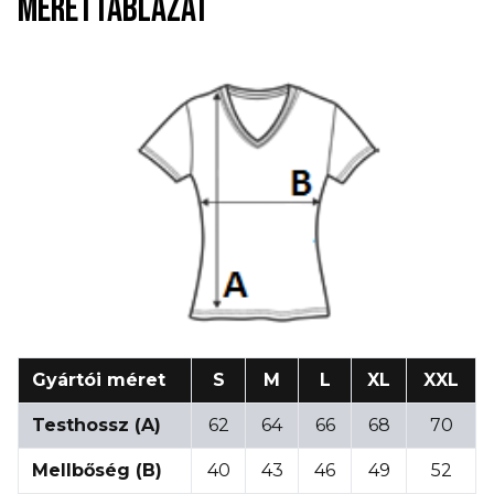
MÉRETTÁBLÁZAT
Gyártói méret
S
M
L
XL
XXL
Testhossz (A)
62
64
66
68
70
Mellbőség (B)
40
43
46
49
52