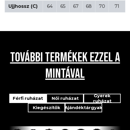
Ujjhossz (C)
64
65
67
68
70
71
TOVÁBBI TERMÉKEK EZZEL A
MINTÁVAL
Gyerek
Férfi ruházat
Női ruházat
ruházat
Kiegészítők
Ajándéktárgyak