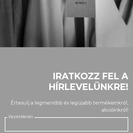
IRATKOZZ FEL A
HÍRLEVELÜNKRE!
Értesülj a legmenőbb és legújabb termékeinkről,
akcióinkról!