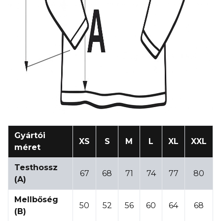
Gyártói
XS
S
M
L
XL
XXL
méret
Testhossz
67
68
71
74
77
80
(A)
Mellbőség
50
52
56
60
64
68
(B)