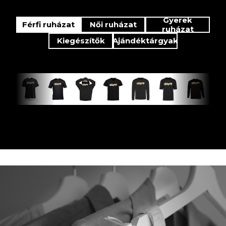
Gyerek
Férfi ruházat
Női ruházat
ruházat
Kiegészítők
Ajándéktárgyak