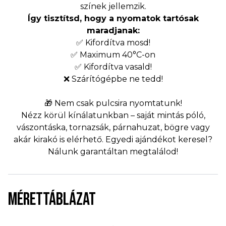
színek jellemzik.
Így tisztítsd, hogy a nyomatok tartósak
maradjanak:
✅ Kifordítva mosd!
✅ Maximum 40°C-on
✅ Kifordítva vasald!
❌ Szárítógépbe ne tedd!
🎁 Nem csak pulcsira nyomtatunk!
Nézz körül kínálatunkban – saját mintás póló,
vászontáska, tornazsák, párnahuzat, bögre vagy
akár kirakó is elérhető. Egyedi ajándékot keresel?
Nálunk garantáltan megtalálod!
MÉRETTÁBLÁZAT