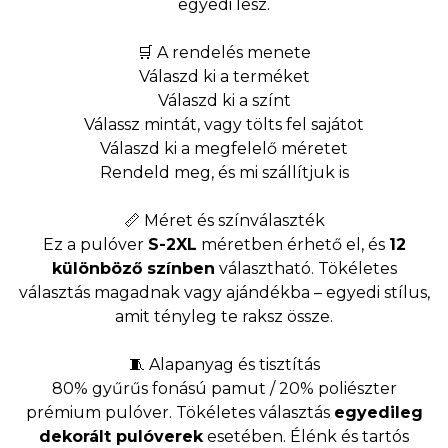
egyedi lesz.
🛒 A rendelés menete
Válaszd ki a terméket
Válaszd ki a színt
Válassz mintát, vagy tölts fel sajátot
Válaszd ki a megfelelő méretet
Rendeld meg, és mi szállítjuk is
📏 Méret és színválaszték
Ez a pulóver
S-2XL
méretben érhető el, és
12
különböző színben
választható. Tökéletes
választás magadnak vagy ajándékba – egyedi stílus,
amit tényleg te raksz össze.
🧵 Alapanyag és tisztítás
80% gyűrűs fonású pamut / 20% poliészter
prémium pulóver. Tökéletes választás
egyedileg
dekorált pulóverek
esetében. Élénk és tartós