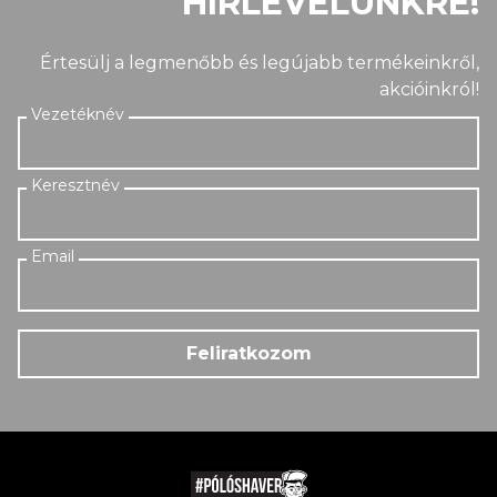
HÍRLEVELÜNKRE!
Értesülj a legmenőbb és legújabb termékeinkről,
akcióinkról!
Feliratkozom