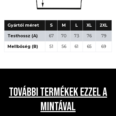
Gyártói méret
S
M
L
XL
2XL
Testhossz (A)
67
70
73
76
79
Mellbőség (B)
51
56
61
65
69
TOVÁBBI TERMÉKEK EZZEL A
MINTÁVAL