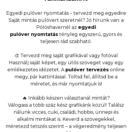
Egyedi pulóver nyomtatás – tervezd meg egyedire
Saját mintás pulóvert szeretnél? Jó hírünk van: a
Pólóshavernél az
egyedi
pulóver
nyomtatás
tényleg egyszerű, gyors és
teljesen rád szabható.
🎨 Tervezd meg saját grafikával vagy fotóval
Használj saját képet, egy ütős szöveget vagy egy
emlékezetes idézetet. A
pulóver tervezés
online
megy, pár kattintással. Töltsd fel, állítsd be a
méretet, és már nyomtatjuk is!
🔥 Inkább készen választanál mintát?
Válogass a több száz kész grafikánk közül! Találsz
nálunk vicces, cuki, családi, hobbis, ünnepi és
alkalmi mintákat is. Keverd a szövegekkel,
méretezd tetszés szerint – a végeredmény teljesen