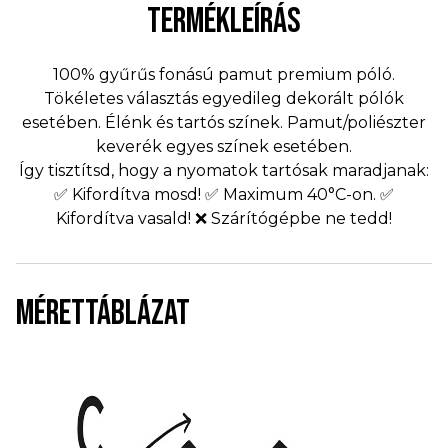
TERMÉKLEÍRÁS
100% gyűrűs fonású pamut premium póló.
Tökéletes választás egyedileg dekorált pólók
esetében. Élénk és tartós színek. Pamut/poliészter
keverék egyes színek esetében.
Így tisztítsd, hogy a nyomatok tartósak maradjanak:
✅ Kifordítva mosd! ✅ Maximum 40°C-on. ✅
Kifordítva vasald! ❌ Szárítógépbe ne tedd!
MÉRETTÁBLÁZAT