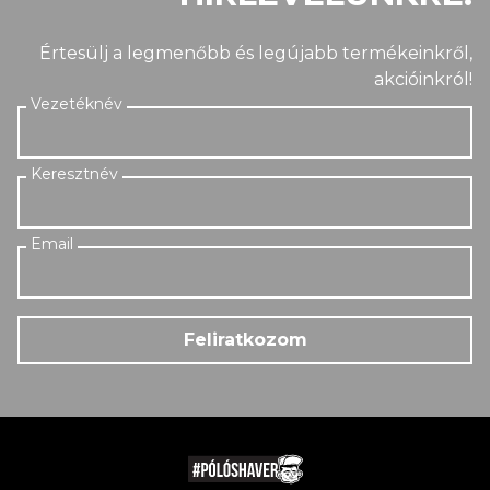
Értesülj a legmenőbb és legújabb termékeinkről,
akcióinkról!
Feliratkozom