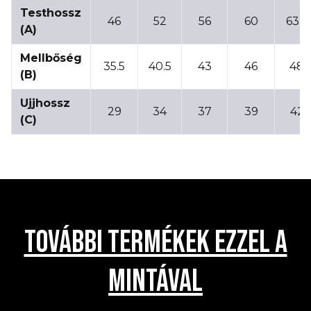
Testhossz
46
52
56
60
63.5
(A)
Mellbőség
35.5
40.5
43
46
48
(B)
Ujjhossz
29
34
37
39
42
(C)
TOVÁBBI TERMÉKEK EZZEL A
MINTÁVAL