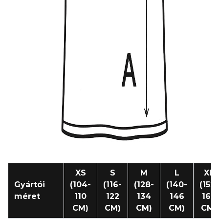
XS
S
M
L
XL
Gyártói
(104-
(116-
(128-
(140-
(152-
méret
110
122
134
146
164
CM)
CM)
CM)
CM)
CM)