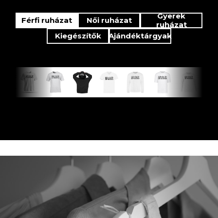
Gyerek
Férfi ruházat
Női ruházat
ruházat
Kiegészítők
Ajándéktárgyak