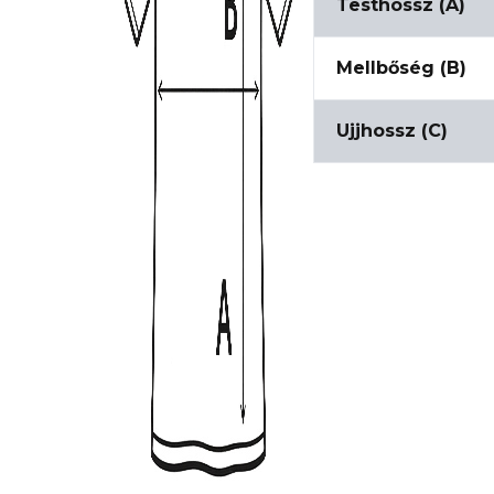
Testhossz (A)
Mellbőség (B)
Ujjhossz (C)