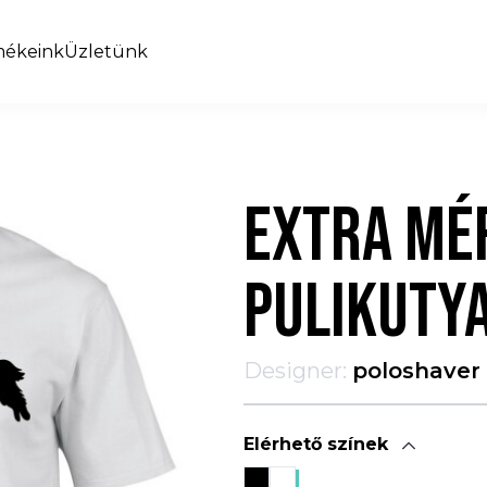
mékeink
Üzletünk
EXTRA MÉ
PULIKUTY
Designer:
poloshaver
Elérhető színek