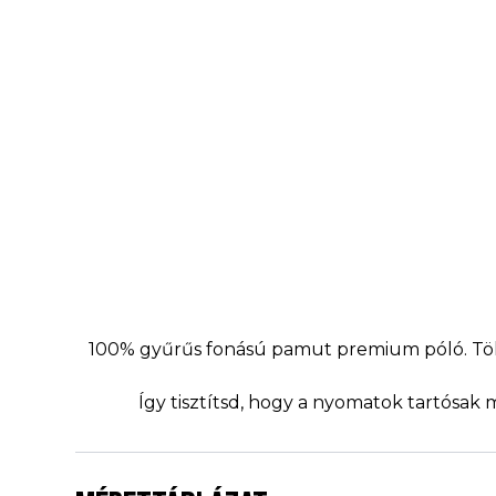
100% gyűrűs fonású pamut premium póló. Tökél
Így tisztítsd, hogy a nyomatok tartósak