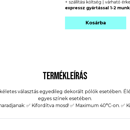
+ szállítási költség | várható é
expressz gyártással 1-2 mun
Kosárba
TERMÉKLEÍRÁS
etes választás egyedileg dekorált pólók esetében. Élé
egyes színek esetében.
 maradjanak: ✅ Kifordítva mosd! ✅ Maximum 40°C-on. ✅ Ki