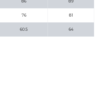
86
89
76
81
60.5
64