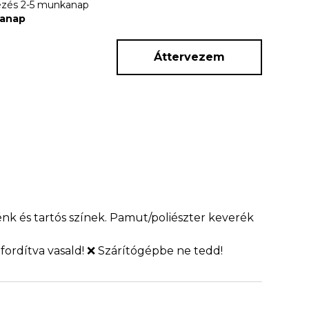
rkezés 2-5 munkanap
kanap
Áttervezem
nk és tartós színek. Pamut/poliészter keverék
fordítva vasald! ❌ Szárítógépbe ne tedd!