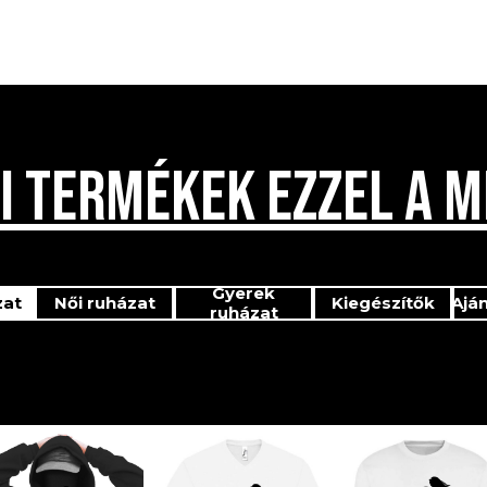
I TERMÉKEK EZZEL A M
Gyerek
zat
Női ruházat
Kiegészítők
Ajá
ruházat