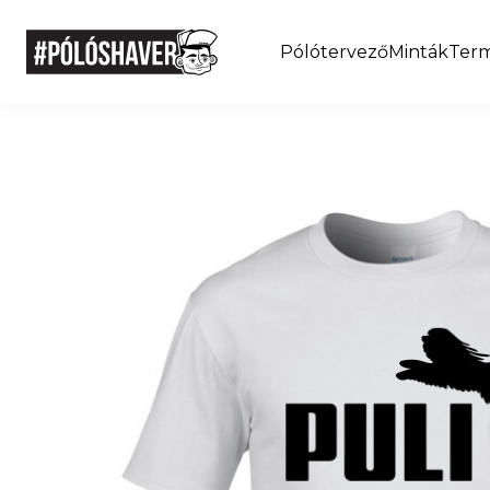
Pólótervező
Minták
Ter