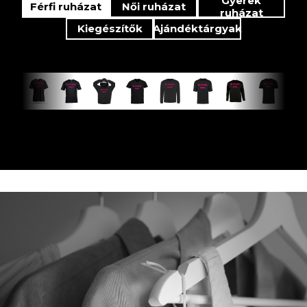
Gyerek
Férfi ruházat
Női ruházat
ruházat
Kiegészítők
Ajándéktárgyak