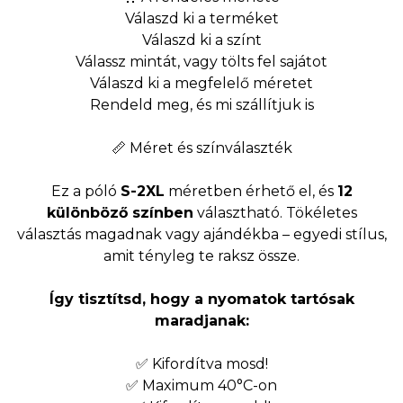
Válaszd ki a terméket
Válaszd ki a színt
Válassz mintát, vagy tölts fel sajátot
Válaszd ki a megfelelő méretet
Rendeld meg, és mi szállítjuk is
📏 Méret és színválaszték
Ez a póló
S-2XL
méretben érhető el, és
12
különböző színben
választható. Tökéletes
választás magadnak vagy ajándékba – egyedi stílus,
amit tényleg te raksz össze.
Így tisztítsd, hogy a nyomatok tartósak
maradjanak:
✅ Kifordítva mosd!
✅ Maximum 40°C-on