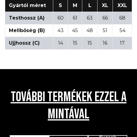
Gyártói méret
S
M
L
XL
XXL
Testhossz (A)
60
61
63
66
68
Mellbőség (B)
43
45
48
51
54
Ujjhossz (C)
14
15
15
16
17
TOVÁBBI TERMÉKEK EZZEL A
MINTÁVAL