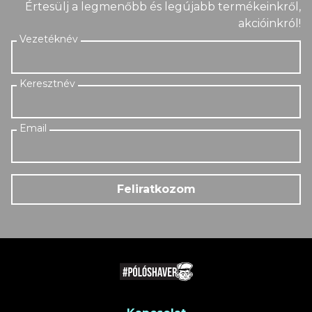
Értesülj a legmenőbb és legújabb termékeinkről,
akcióinkról!
Feliratkozom