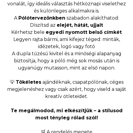
vonalát, így ideális választás hétköznapi viselethez
és különleges alkalmakra is.
A
Pólótervezőnkben
szabadon alakíthatod:
Díszítsd az
elejét, hátát, ujjait
Kérhetsz bele
egyedi nyomott belső címkét
Legyen rajta bármi, ami kifejez téged: minták,
idézetek, logó vagy fotó
A dupla tűzésű kivitel és a minőségi alapanyag
biztosítja, hogy a póló még sok mosás után is
ugyanúgy mutasson, mint az első napon.
💡
Tökéletes
ajándéknak, csapatpólónak, céges
megjelenéshez vagy csak azért, hogy viseld a saját
kreatív ötleteidet.
Te megálmodod, mi elkészítjük – a stílusod
most tényleg rólad szól!
🛒 A rendelés menete