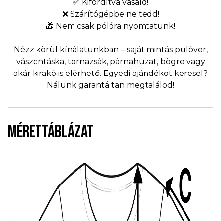
✅ Kifordítva vasald!
❌ Szárítógépbe ne tedd!
🎁 Nem csak pólóra nyomtatunk!
Nézz körül kínálatunkban – saját mintás pulóver,
vászontáska, tornazsák, párnahuzat, bögre vagy
akár kirakó is elérhető. Egyedi ajándékot keresel?
Nálunk garantáltan megtalálod!
MÉRETTÁBLÁZAT