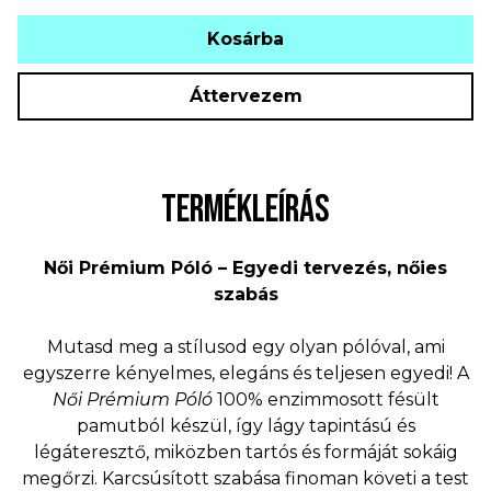
Kosárba
Áttervezem
TERMÉKLEÍRÁS
Női Prémium Póló – Egyedi tervezés, nőies
szabás
Mutasd meg a stílusod egy olyan pólóval, ami
egyszerre kényelmes, elegáns és teljesen egyedi! A
Női Prémium Póló
100% enzimmosott fésült
pamutból készül, így lágy tapintású és
légáteresztő, miközben tartós és formáját sokáig
megőrzi. Karcsúsított szabása finoman követi a test