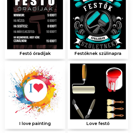
Festő óradíjak
Festőknek szülinapra
I love painting
Love festő