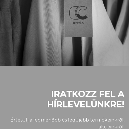
IRATKOZZ FEL A
HÍRLEVELÜNKRE!
Értesülj a legmenőbb és legújabb termékeinkről,
akcióinkról!