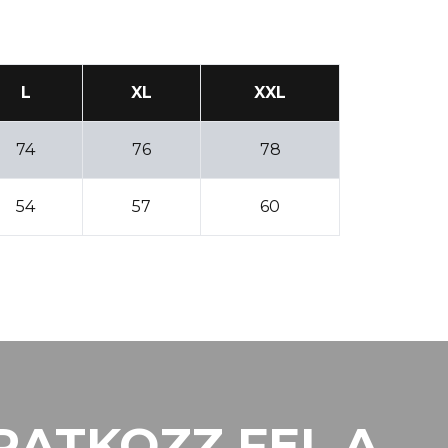
L
XL
XXL
74
76
78
54
57
60
RATKOZZ FEL A