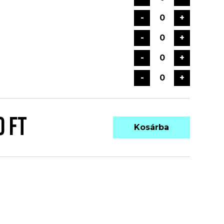
-
+
-
+
-
+
-
+
0 FT
Kosárba