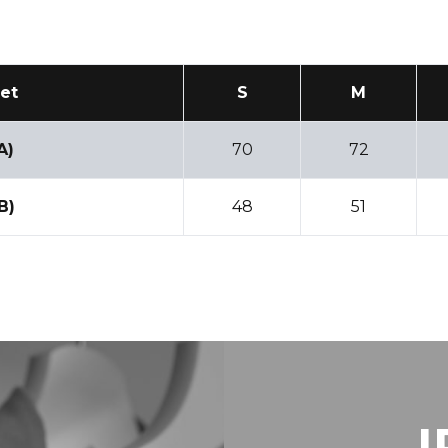
et
S
M
A)
70
72
B)
48
51
I