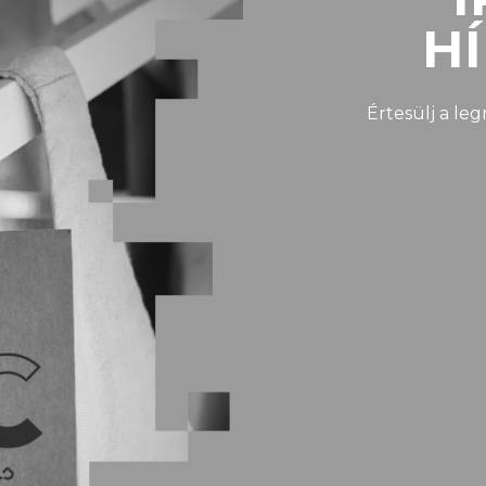
H
Értesülj a le