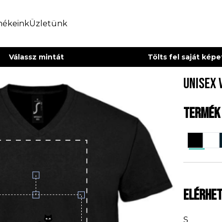
mékeink
Üzletünk
Válassz mintát
Tölts fel saját kép
Unisex 
Termék
Elérhe
S