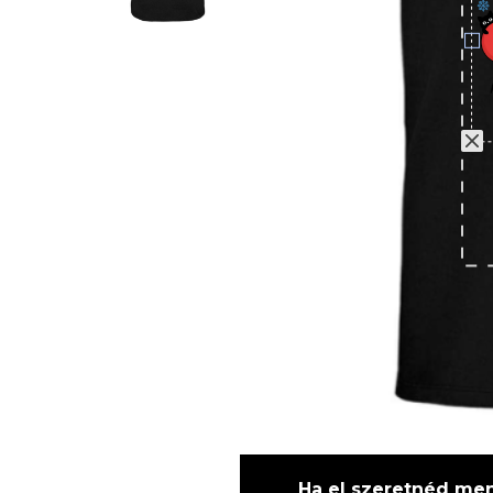
Ha el szeretnéd ment