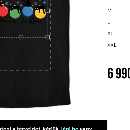
M
L
XL
XXL
6 99
eni a terveidet, kérjük,
lépj be
vagy