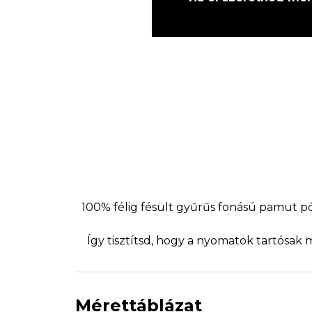
100% félig fésült gyűrűs fonású pamut p
Így tisztítsd, hogy a nyomatok tartósak
Mérettáblázat