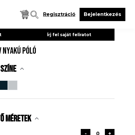
Regisztráció
Bejelentkezés
et
Írj fel saját feliratot
V nyakú póló
 színe
tő méretek
-
+