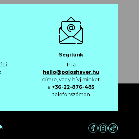
Segítünk
égi
Írj a
k
hello@poloshaver.hu
címre, vagy hívj minket
a
+36-22-876-485
telefonszámon
ek