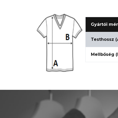
Gyártói mér
Testhossz (
Mellbőség (