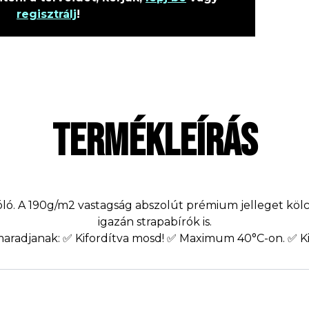
regisztrálj
!
TERMÉKLEÍRÁS
óló. A 190g/m2 vastagság abszolút prémium jelleget kö
igazán strapabírók is.
 maradjanak: ✅ Kifordítva mosd! ✅ Maximum 40°C-on. ✅ Ki