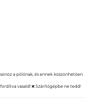
lcsönöz a pólónak, és ennek köszönhetően
fordítva vasald! ❌ Szárítógépbe ne tedd!