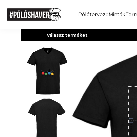
Pólótervező
Minták
Ter
Válassz terméket