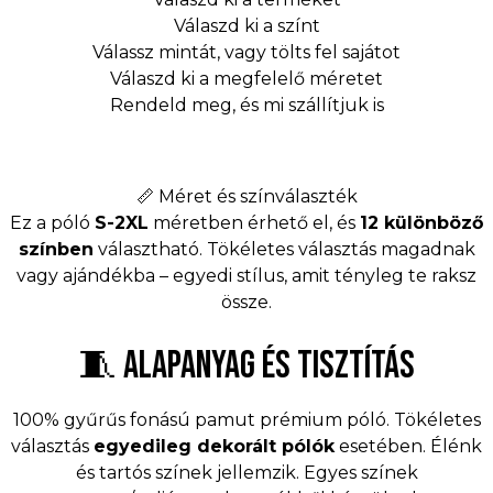
Válaszd ki a színt
Válassz mintát, vagy tölts fel sajátot
Válaszd ki a megfelelő méretet
Rendeld meg, és mi szállítjuk is
📏 Méret és színválaszték
Ez a póló
S-2XL
méretben érhető el, és
12 különböző
színben
választható. Tökéletes választás magadnak
vagy ajándékba – egyedi stílus, amit tényleg te raksz
össze.
🧵 ALAPANYAG ÉS TISZTÍTÁS
100% gyűrűs fonású pamut prémium póló. Tökéletes
választás
egyedileg dekorált pólók
esetében. Élénk
és tartós színek jellemzik. Egyes színek