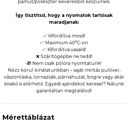
pamut/poliészter keverékből készülnek.
Így tisztítsd, hogy a nyomatok tartósak
maradjanak:
✅ Kifordítva mosd!
✅ Maximum 40°C-on
✅ Kifordítva vasald!
❌ Szárítógépbe ne tedd!
🎁 Nem csak pólóra nyomtatunk!
Nézz körül kínálatunkban – saját mintás pulóver,
vászontáska, tornazsák, párnahuzat, bögre vagy akár
kirakó is elérhető. Egyedi ajándékot keresel? Nálunk
garantáltan megtalálod!
Mérettáblázat