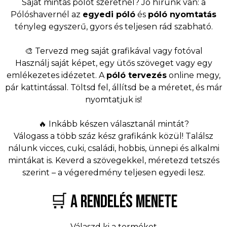
Saját mintás pólót szeretnél? Jó hírünk van: a
Pólóshavernél az
egyedi póló
és
póló nyomtatás
tényleg egyszerű, gyors és teljesen rád szabható.
🎨 Tervezd meg saját grafikával vagy fotóval
Használj saját képet, egy ütős szöveget vagy egy
emlékezetes idézetet. A
póló tervezés
online megy,
pár kattintással. Töltsd fel, állítsd be a méretet, és már
nyomtatjuk is!
🔥 Inkább készen választanál mintát?
Válogass a több száz kész grafikánk közül! Találsz
nálunk vicces, cuki, családi, hobbis, ünnepi és alkalmi
mintákat is. Keverd a szövegekkel, méretezd tetszés
szerint – a végeredmény teljesen egyedi lesz.
🛒 A RENDELÉS MENETE
Válaszd ki a terméket