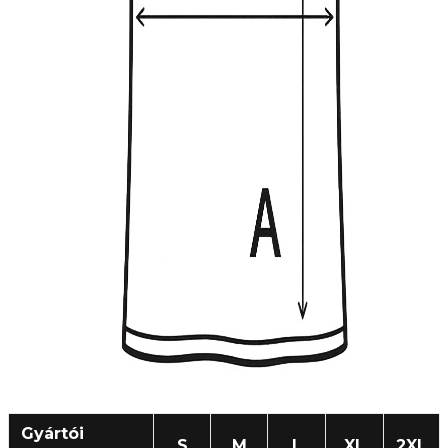
Gyártói
S
M
L
XL
2XL