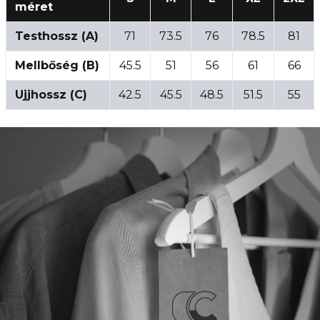
méret
Testhossz (A)
71
73.5
76
78.5
81
Mellbőség (B)
45.5
51
56
61
66
Ujjhossz (C)
42.5
45.5
48.5
51.5
55