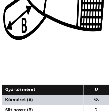
Gyártói méret
U
Körméret (A)
58
Silt hossz (B)
7