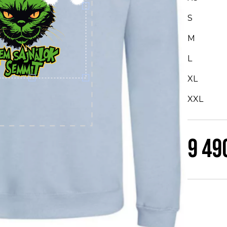
S
M
L
XL
XXL
9 49