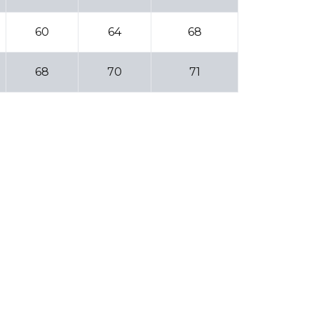
60
64
68
68
70
71