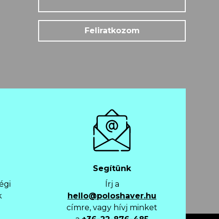
Feliratkozom
Segítünk
égi
Írj a
k
hello@poloshaver.hu
címre, vagy hívj minket