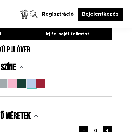
Regisztráció
Bejelentkezés
et
Írj fel saját feliratot
kú pulóver
 színe
tő méretek
-
+