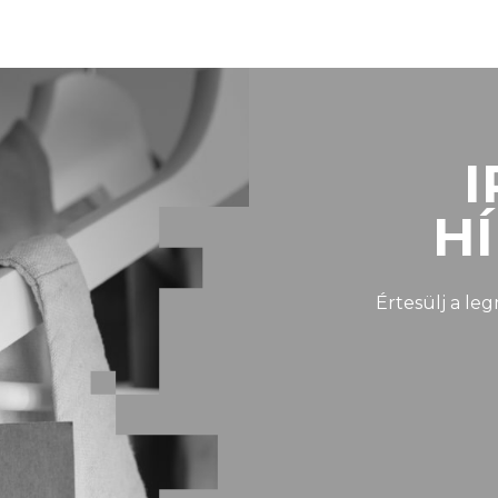
I
H
Értesülj a le