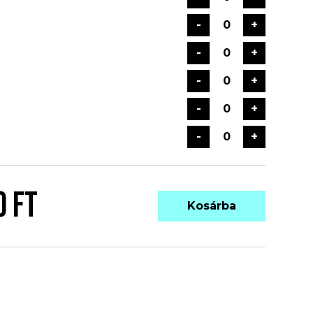
-
+
-
+
-
+
-
+
-
+
0 FT
Kosárba