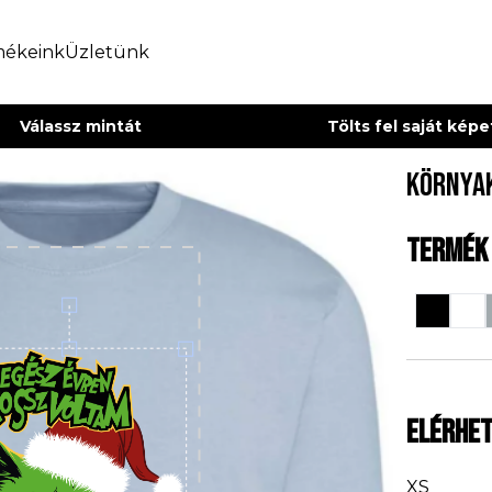
mékeink
Üzletünk
Válassz mintát
Tölts fel saját kép
Környa
Termék
Elérhe
XS