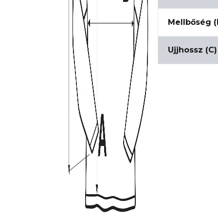
Mellbőség (
Ujjhossz (C)