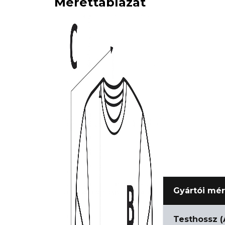
Mérettáblázat
Gyártói mér
Testhossz (