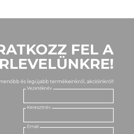
RATKOZZ FEL A
ÍRLEVELÜNKRE!
gmenőbb és legújabb termékeinkről, akcióinkról!