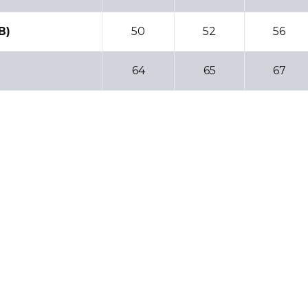
B)
50
52
56
64
65
67