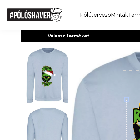
Pólótervező
Minták
Ter
Válassz terméket