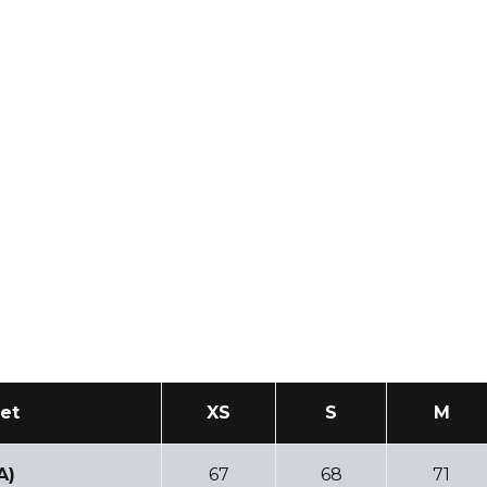
et
XS
S
M
A)
67
68
71