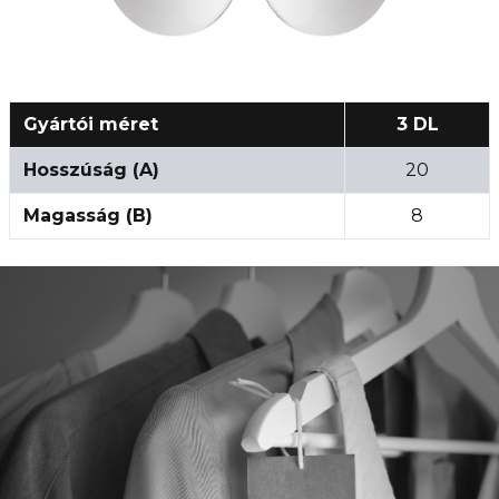
Gyártói méret
3 DL
Hosszúság (A)
20
Magasság (B)
8