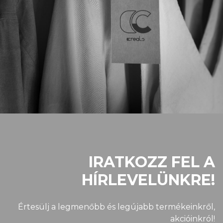
IRATKOZZ FEL A
HÍRLEVELÜNKRE!
Értesülj a legmenőbb és legújabb termékeinkről,
akcióinkról!