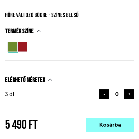
Hőre változó bögre - színes belső
Termék színe
Elérhető méretek
3 dl
-
+
5 490 FT
Kosárba