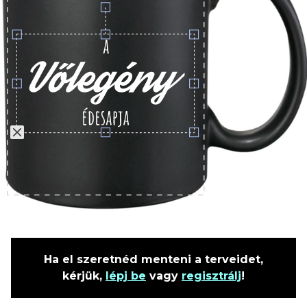
Ha el szeretnéd menteni a terveidet,
kérjük,
lépj be
vagy
regisztrálj
!